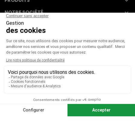
PRODUITS

NOTRE SOCIÉTÉ

VOTRE COMPTE

CGV
|
CGU
|
Mentions légales
Paiement sécurisé
Télécharger notre catalogue
Télécharger le bon de commande
© 2026 TOUS DROITS RÉSERVÉS MIEUX VOIR