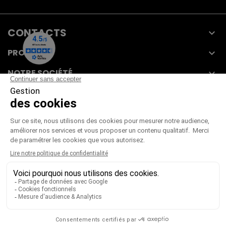
CONTACTS

PRODUITS

NOTRE SOCIÉTÉ

VOTRE COMPTE

CGV
|
CGU
|
Mentions légales
Paiement sécurisé
Télécharger notre catalogue
Télécharger le bon de commande