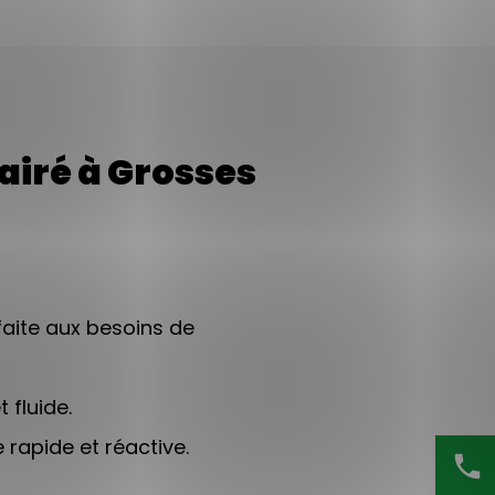
airé à Grosses
aite aux besoins de
 fluide.
 rapide et réactive.
phone