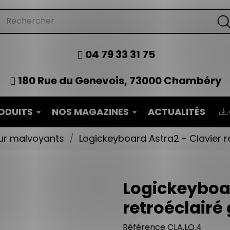
04 79 33 31 75
180 Rue du Genevois, 73000 Chambéry
ODUITS
NOS MAGAZINES
ACTUALITÉS
ur malvoyants
Logickeyboard Astra2 - Clavier 
Logickeyboar
retroéclairé
Référence
CLA.LO.4