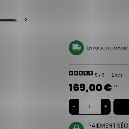
keyboard_arrow_right
Livraison prévue
5
/
5
-
2
avis
169,00 €
TTC
–
+
PAIEMENT SÉC