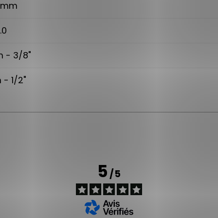
6 mm
.0
m - 3/8"
 - 1/2"
5
/
5