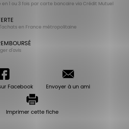
en 1 ou 3 fois par carte bancaire via Crédit Mutuel
FERTE
 d'achats en France métropolitaine
 REMBOURSÉ
ger d'avis
sur Facebook
Envoyer à un ami
Imprimer cette fiche