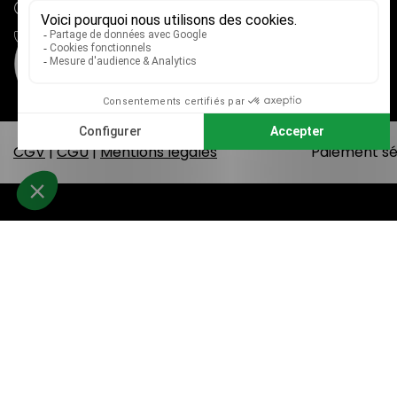
adv@mieux-voir.fr
04 79 33 31 75
CGV
|
CGU
|
Mentions légales
Paiement sé