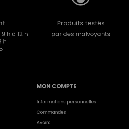
nt
Produits testés
9 h à 12 h
par des malvoyants
8 h
75
MON COMPTE
Informations personnelles
Commandes
Avoirs