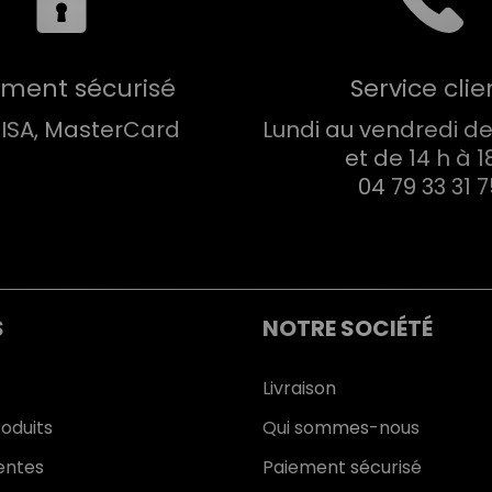
ement sécurisé
Service clie
VISA, MasterCard
Lundi au vendredi de 
et de 14 h à 1
04 79 33 31 
S
NOTRE SOCIÉTÉ
Livraison
oduits
Qui sommes-nous
entes
Paiement sécurisé