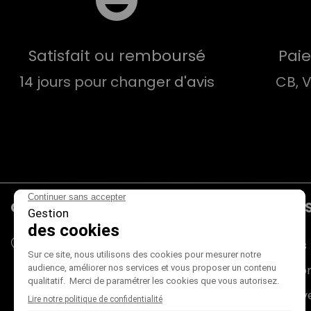
Satisfait ou remboursé
Pai
14 jours pour changer d'avis
CB, 
CONTACTS
PRODUIT
Mieux Voir
Promotions
180 rue du Genevois
Nouveaux pr
73000 CHAMBÉRY
France métropolitaine (+ Corse)
Meilleures v