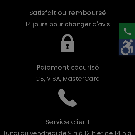
Satisfait ou remboursé
14 jours pour changer d'avis
phone
Paiement sécurisé
CB, VISA, MasterCard
Service client
Lundi au vendredi de 9 h à 12 h et de 14 h à