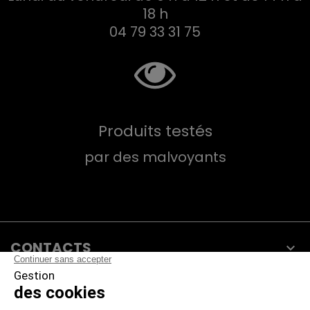
18 h
04 79 33 31 75
Produits testés
par des malvoyants
CONTACTS

PRODUITS

NOTRE SOCIÉTÉ
