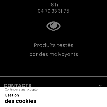
18 h
04 79 33 31 75
Produits testés
par des malvoyants
CONTACTS

PRODUITS

NOTRE SOCIÉTÉ
