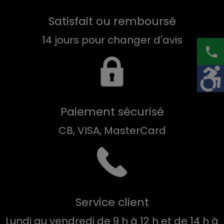
Satisfait ou remboursé
14 jours pour changer d'avis
phone
Paiement sécurisé
CB, VISA, MasterCard
Service client
Lundi au vendredi de 9 h à 12 h et de 14 h à