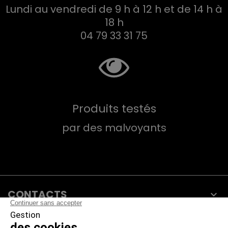
Lundi au vendredi de 9 h à 12 h et de 14 h à
18 h
04 79 33 31 75
Produits testés
par des malvoyants
CONTACTS

PRODUITS
