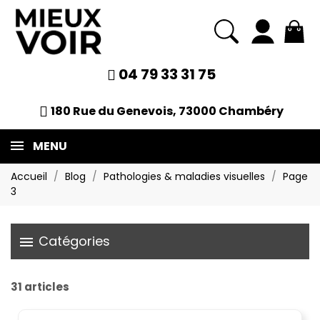
04 79 33 31 75
180 Rue du Genevois, 73000 Chambéry
MENU
Accueil
Blog
Pathologies & maladies visuelles
Page
3
Catégories
menu
31 articles