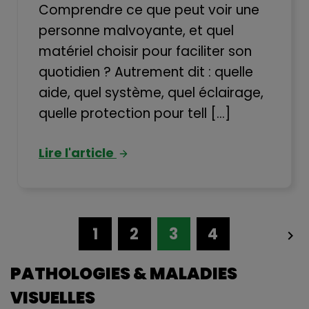
Comprendre ce que peut voir une
personne malvoyante, et quel
matériel choisir pour faciliter son
quotidien ? Autrement dit : quelle
aide, quel système, quel éclairage,
quelle protection pour tell [...]
Lire l'article
1
2
3
4


PATHOLOGIES & MALADIES
VISUELLES