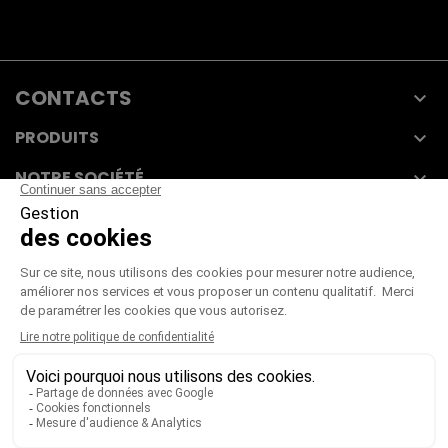
CONTACTS

PRODUITS

NOTRE SOCIÉTÉ

VOTRE COMPTE

CGV
|
CGU
|
Mentions légales
Paiement sécurisé
Télécharger notre catalogue
Télécharger le bon de commande