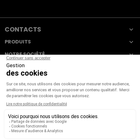
CONTACTS

PRODUITS

NOTRE SOCIÉTÉ

VOTRE COMPTE

CGV
|
CGU
|
Mentions légales
Paiement sécurisé
Télécharger notre catalogue
Télécharger le bon de commande