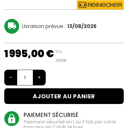
Livraison prévue :
13/08/2026
1 995,00 €
TTC
29/08
–
+
AJOUTER AU PANIER
PAIEMENT SÉCURISÉ
Paiement sécurisé en 1 ou 3 fois par carte
bancaire via Crédit Mutuel