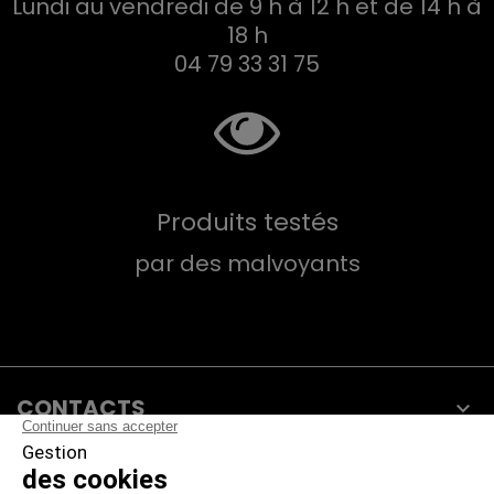
Lundi au vendredi de 9 h à 12 h et de 14 h à
18 h
04 79 33 31 75
Produits testés
par des malvoyants
CONTACTS

PRODUITS
