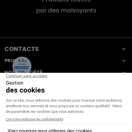
par des malvoyants
CONTACTS

PRODUITS

NOTRE SOCIÉTÉ

VOTRE COMPTE

CGV
|
CGU
|
Mentions légales
Paiement sécurisé