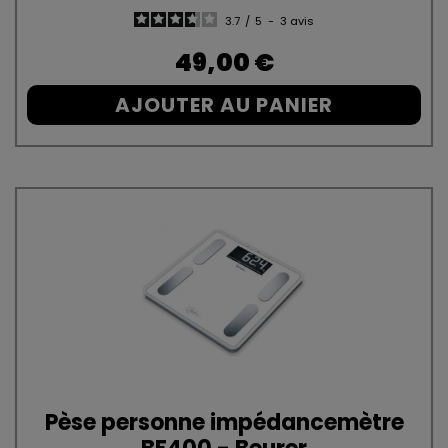
3.7
/
5
-
3
avis
Prix
49,00 €
AJOUTER AU PANIER
Pèse personne impédancemètre