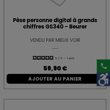
Pèse personne digital à grands
chiffres GS340 - Beurer
VENDU PAR MIEUX VOIR
5
/
5
-
1
avis
phone
Prix
59,90 €
AJOUTER AU PANIER