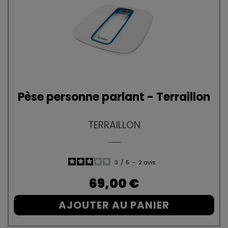
Pèse personne parlant - Terraillon
TERRAILLON
3
/
5
-
2
avis
Prix
69,00 €
AJOUTER AU PANIER