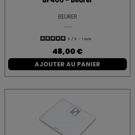
BF400 - Beurer
BEURER
5
/
5
-
1
avis
Prix
48,00 €
AJOUTER AU PANIER