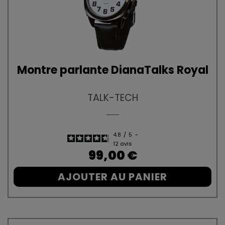
Montre parlante DianaTalks Royal
TALK-TECH
4.8
/
5
-
12
avis
Prix
99,00 €
AJOUTER AU PANIER