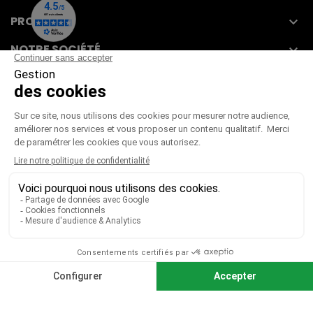
PRODUITS

NOTRE SOCIÉTÉ

VOTRE COMPTE

CGV
|
CGU
|
Mentions légales
Paiement sécurisé
Télécharger notre catalogue
Télécharger le bon de commande
© 2026 TOUS DROITS RÉSERVÉS MIEUX VOIR