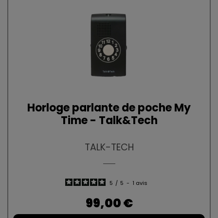
Horloge parlante de poche My
Time - Talk&Tech
TALK-TECH
5
/
5
-
1
avis
Prix
99,00 €