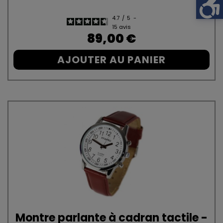
4.7
/
5
-
15
avis
Prix
89,00 €
AJOUTER AU PANIER
Montre parlante à cadran tactile -