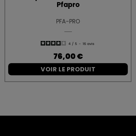
Pfapro
PFA-PRO
4
/
5
-
16
avis
Prix
76,00 €
VOIR LE PRODUIT