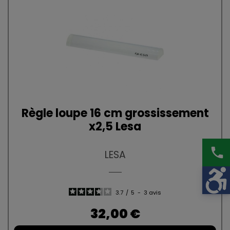
Règle loupe 16 cm grossissement
x2,5 Lesa
phone
LESA
3.7
/
5
-
3
avis
Prix
32,00 €