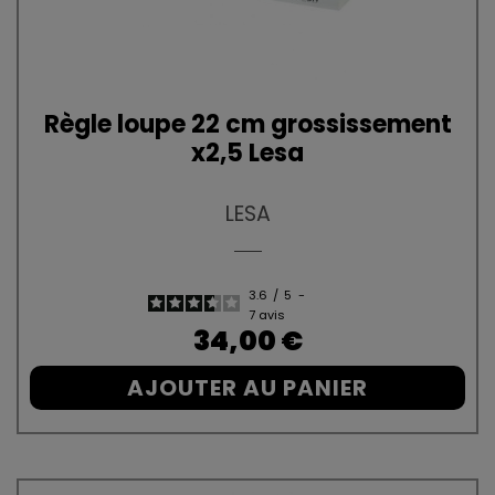
Règle loupe 22 cm grossissement
x2,5 Lesa
LESA
3.6
/
5
-
7
avis
Prix
34,00 €
AJOUTER AU PANIER