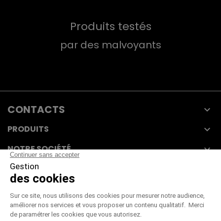
Produits testés
par des malvoyants
CONTACTS

PRODUITS

NOTRE SOCIÉTÉ

VOTRE COMPTE

CGV
|
CGU
|
Mentions légales