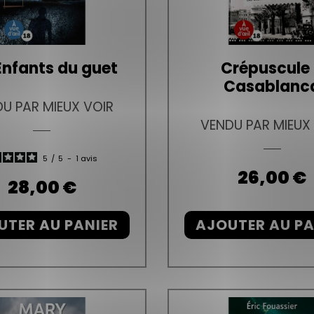
Enfants du guet
Crépuscule
Casablanc
U PAR MIEUX VOIR
VENDU PAR MIEUX
5
/
5
-
1
avis
Prix
26,00 €
Prix
28,00 €
UTER AU PANIER
AJOUTER AU PA