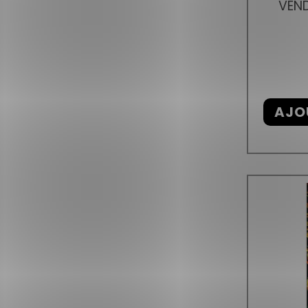
VEND
AJO