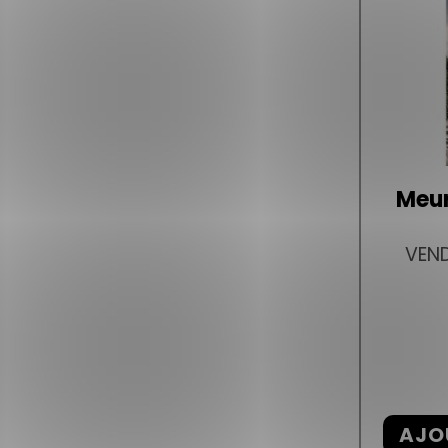
Meur
VEND
AJO