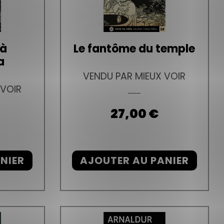
 à
Le fantôme du temple
a
VENDU PAR MIEUX VOIR
 VOIR
Prix
27,00 €
NIER
AJOUTER AU PANIER