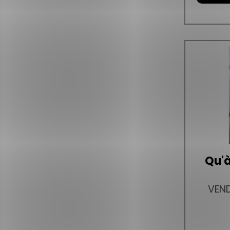
Qu'à
VEND