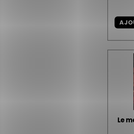
AJO
Le m