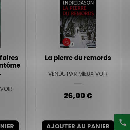
faires
La pierre du remords
fantôme
.
VENDU PAR MIEUX VOIR
 VOIR
Prix
26,00 €
phone
NIER
AJOUTER AU PANIER