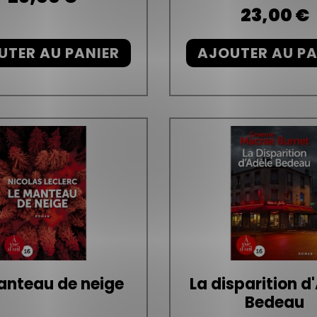
Prix
23,00 €
UTER AU PANIER
AJOUTER AU PA
anteau de neige
La disparition d
Bedeau