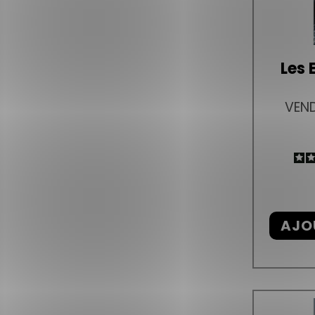
Les 
VEND
AJO