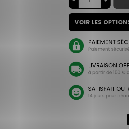
–
+
VOIR LES OPTION
PAIEMENT SÉC
Paiement sécurisé 
LIVRAISON OF
à partir de 150 €
SATISFAIT OU
14 jours pour chan