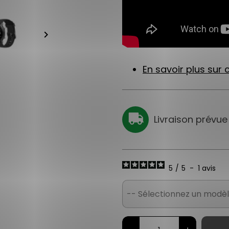
keyboard_arrow_right
En savoir plus sur c
Livraison prévue
5
/
5
-
1
avis