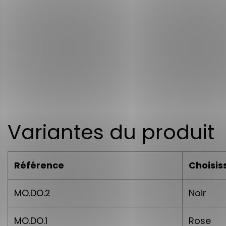
Variantes du produit
Référence
Choisis
MO.DO.2
Noir
MO.DO.1
Rose