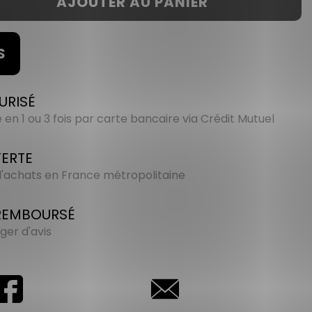
AJOUTER AU PANIER
S
URISÉ
en 1 ou 3 fois par carte bancaire via Crédit Mutuel
FERTE
 d'achats en France métropolitaine
 REMBOURSÉ
ger d'avis