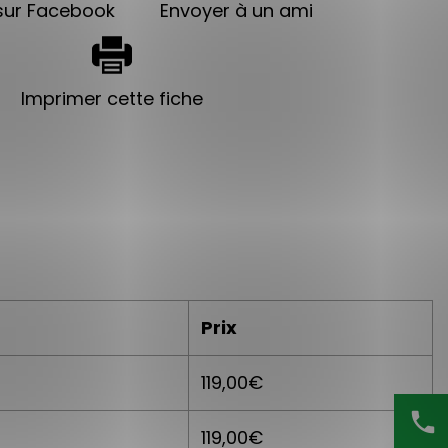
sur Facebook
Envoyer à un ami
Imprimer cette fiche
Prix
119,00€
phone
119,00€