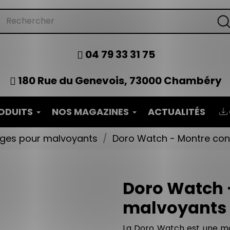
04 79 33 31 75
180 Rue du Genevois, 73000 Chambéry
ODUITS
NOS MAGAZINES
ACTUALITÉS
oges pour malvoyants
Doro Watch - Montre co
Doro Watch 
malvoyants
La Doro Watch est une mo